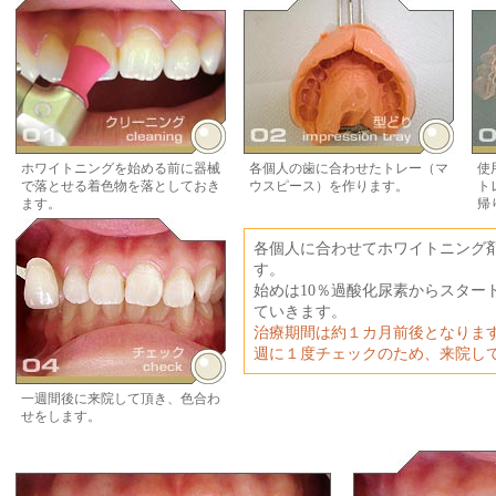
ホワイトニングを始める前に器械
各個人の歯に合わせたトレー（マ
使
で落とせる着色物を落としておき
ウスピース）を作ります。
ト
ます。
帰
各個人に合わせてホワイトニング
す。
始めは10％過酸化尿素からスター
ていきます。
治療期間は約１カ月前後となりま
週に１度チェックのため、来院し
一週間後に来院して頂き、色合わ
せをします。