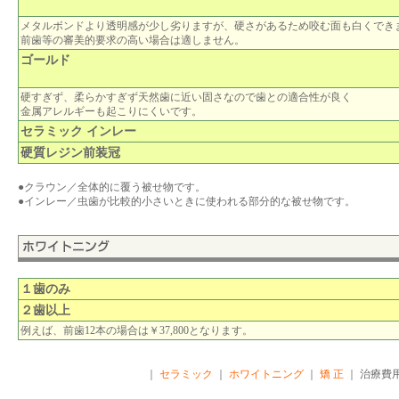
メタルボンドより透明感が少し劣りますが、硬さがあるため咬む面も白くでき
前歯等の審美的要求の高い場合は適しません。
ゴールド
硬すぎず、柔らかすぎず天然歯に近い固さなので歯との適合性が良く
金属アレルギーも起こりにくいです。
セラミック インレー
硬質レジン前装冠
●クラウン／全体的に覆う被せ物です。
●インレー／虫歯が比較的小さいときに使われる部分的な被せ物です。
１歯のみ
２歯以上
例えば、前歯12本の場合は￥37,800となります。
｜
セラミック
｜
ホワイトニング
｜
矯 正
｜ 治療費用