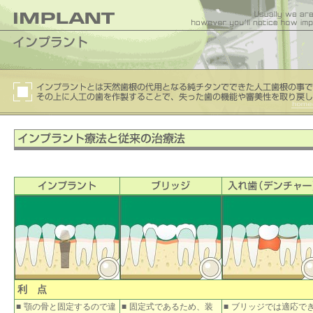
利 点
■
顎の骨と固定するので違
■
固定式であるため、装
■
ブリッジでは適応で