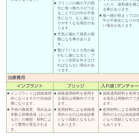
■
ブリッジの橋の下の部
ったり、違和感を感
分に食べ物カスがつま
る事があります。
ることで口の中が不衛
■
食べ物が挟まって口
生になり、むし歯にな
中が不衛生になりや
りやすくなる場合があ
い場合があります。
ります。
■
空気が漏れて発音が困
難になる事がありま
す。
■
繋げている１カ所の歯
がむし歯になると、ブ
リッジ全部を外さなけ
ればならない場合があ
ります。
治療費用
■
インプラントは保険適用
■
保険適用材料を使用す
■
保険適用材料を使用
外になりますので自由診
る場合は保険内ででき
る場合は保険内でで
療になります。
ます。
ます。
■
手術の難易度、埋め込み
■
使用材料による保険適
■
使用材料による保険
本数上部構造体（かぶせ
用外のものは自由診療
用外のものは自由診
もの）の種類・材料によ
となり高額となるもの
となり高額となるも
って費用が算定されま
もあります。
もあります。
す。