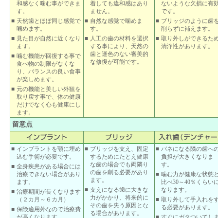
和感なく噛む事ができま
着しても違和感はあり
ないような欠損に有
す。
ません。
です。
■
天然歯とほぼ同じ感覚で
■
自然な感覚で噛めま
■
ブリッジのように歯
噛めます。
す。
削らずに補えます。
■
見た目が自然に近くなり
■
人工の歯の材料を選択
■
取り外しができるた
ます。
する事により、天然の
清浄性があります。
歯と遜色のない審美的
■
噛む機能が回復する事で
な修復が可能です。
食べ物の制限がなくな
り、バランスの良い食事
が楽しめます。
■
元の機能と美しい外観を
取り戻す事で、体の健康
だけでなく心も健康にし
ます。
留意点
■
インプラントを顎に埋め
■
ブリッジを支え、固定
■
バネになる隣の歯へ
込む手術が必要です。
するためにたとえ健康
負担が大きくなりま
な歯の場合でも両隣り
す。
■
全身疾患がある場合には
の歯を削る必要があり
治療できない場合があり
■
噛む力が健康な状態
ます。
ます。
比べ30～40％くらい
■
支えになる歯に大きな
なります。
■
治療期間が長くなります
力がかかり、将来的に
（２カ月～６カ月）
■
取り外して手入れを
その歯を失う原因とな
る必要があります。
■
保険適用外なので治療費
る場合があります。
が高くなります。
■
すぐにガタついてし