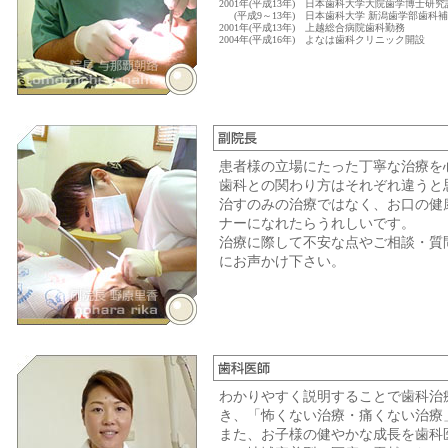
2001年(平成13年)
日本歯科大学大院歯学博士研究
(平成9～13年)
日本歯科大学 新潟歯学部歯科
2001年(平成13年)
上越総合病院歯科勤務
2004年(平成16年)
よなは歯科クリニック開設
患者様の立場にたった丁寧な治療を
歯科との関わり方はそれぞれ違うと
治すのみの治療ではなく、お口の健
ナーになれたらうれしいです。
治療に際して不安な点やご相談・質
にお声かけ下さい。
わかりやすく説明することで歯科治
き、「怖くない治療・痛くない治療
また、お子様の健やかな成長を歯科